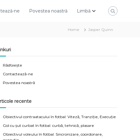
tează-ne
Povestea noastră
Limbă
Home
Jasper Quinn
inkuri
Răsfoiește
Contactează-ne
Povestea noastră
rticole recente
Obiectivul contraatacului în fotbal: Viteză, Tranziție, Execuție
Gol cu șut curbat în fotbal: curbă, tehnică, plasare
Obiectivul voleului în fotbal: Sincronizare, coordonare,
execuție