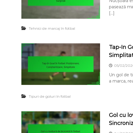
Nucșoara est
pasează min
[…]
Tehnici de marcaj în fotbal
Tap-In Go
Simplita
05/02/202
Un gol de ti
a marca, re
Tipuri de goluri în fotbal
Gol cu lo
Sincroni