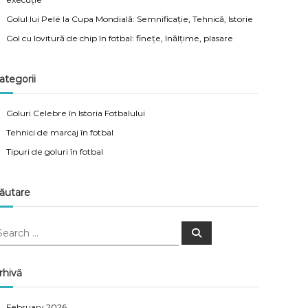
Golul lui Pelé la Cupa Mondială: Semnificație, Tehnică, Istorie
Gol cu lovitură de chip în fotbal: finețe, înălțime, plasare
ategorii
Goluri Celebre în Istoria Fotbalului
Tehnici de marcaj în fotbal
Tipuri de goluri în fotbal
ăutare
S
e
a
r
c
rhivă
h
February 2026