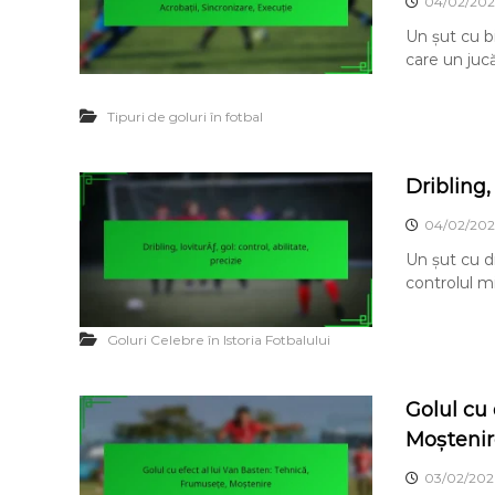
04/02/202
Un șut cu b
care un juc
Tipuri de goluri în fotbal
Dribling, 
04/02/202
Un șut cu dr
controlul mi
Goluri Celebre în Istoria Fotbalului
Golul cu 
Moștenir
03/02/202