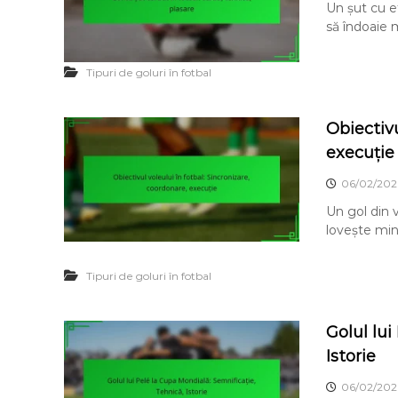
Un șut cu ef
să îndoaie m
Tipuri de goluri în fotbal
Obiectivu
execuție
06/02/202
Un gol din v
lovește min
Tipuri de goluri în fotbal
Golul lui
Istorie
06/02/202