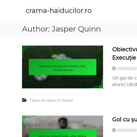
S
k
crama-haiducilor.ro
i
p
Author:
Jasper Quinn
t
o
c
o
Obiectivu
n
Execuție
t
e
06/02/202
n
Un gol de c
t
atunci când
Tipuri de goluri în fotbal
Gol cu șu
06/02/202