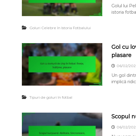
Golul lui P
istoria fotb
Goluri Celebre în Istoria Fotbalului
Gol cu lo
plasare
06/02/202
Un gol dintr
implică ridi
Tipuri de goluri în fotbal
Scopul nu
06/02/202