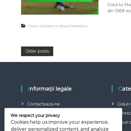
Golul lui M
din 1988 est
Goluri Celebre în Istoria Fotbalului
P
Older posts
o
s
Informații legale
Cat
t
s
Contactează-ne
Goluri 
Povestea noastră
Tehnic
We respect your privacy
n
Cookies help us improve your experience,
Acordul utilizatorului
Tipuri 
deliver personalized content, and analyze