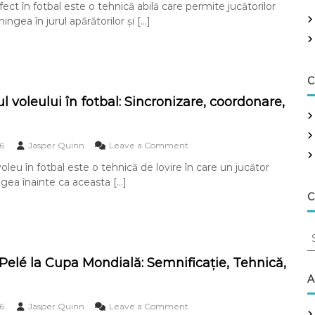
ect în fotbal este o tehnică abilă care permite jucătorilor
o
G
n
ingea în jurul apărătorilor și […]
o
t
l
r
c
a
u
a
ș
C
t
u
a
t
l voleului în fotbal: Sincronizare, coordonare,
c
c
u
u
l
r
o
6
Jasper Quinn
Leave a Comment
u
b
n
i
a
oleu în fotbal este o tehnică de lovire în care un jucător
O
î
t
gea înainte ca aceasta […]
b
n
î
i
f
C
n
e
o
f
c
t
o
S
t
b
t
i
e
a
b
v
l
 Pelé la Cupa Mondială: Semnificație, Tehnică,
a
a
u
:
l
r
A
l
V
:
c
v
i
c
h
o
6
Jasper Quinn
Leave a Comment
o
t
u