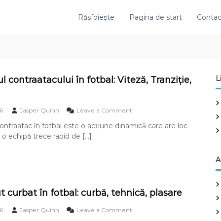
Răsfoiește
Pagina de start
Contac
L
l contraatacului în fotbal: Viteză, Tranziție,
o
6
Jasper Quinn
Leave a Comment
n
ontraatac în fotbal este o acțiune dinamică care are loc
O
 o echipă trece rapid de […]
b
i
e
A
c
t
i
v
t curbat în fotbal: curbă, tehnică, plasare
u
l
o
6
Jasper Quinn
Leave a Comment
c
n