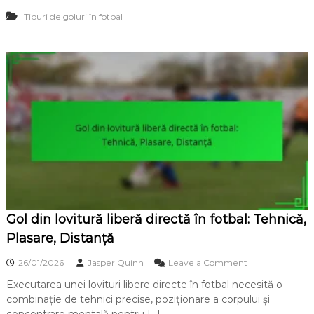
:
e
t
P
Tipuri de goluri în fotbal
c
e
u
t
g
t
i
i
e
v
e
r
u
e
l
,
l
P
o
r
v
e
i
c
t
i
u
z
r
i
i
e
i
,
d
U
Gol din lovitură liberă directă în fotbal: Tehnică,
e
n
c
Plasare, Distanță
g
a
h
p
o
26/01/2026
Jasper Quinn
Leave a Comment
i
î
n
n
Executarea unei lovituri libere directe în fotbal necesită o
G
f
combinație de tehnici precise, poziționare a corpului și
o
o
l