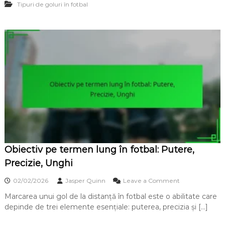
Tipuri de goluri în fotbal
n
:
l
A
o
c
v
r
i
o
t
b
u
a
r
ț
ă
i
d
i
e
,
p
S
e
i
d
n
e
c
a
r
Obiectiv pe termen lung în fotbal: Putere,
p
o
s
Precizie, Unghi
n
ă
i
î
o
z
02/02/2026
Jasper Quinn
Leave a Comment
n
n
a
f
Marcarea unui gol de la distanță în fotbal este o abilitate care
O
r
o
depinde de trei elemente esențiale: puterea, precizia și […]
b
e
t
i
,
b