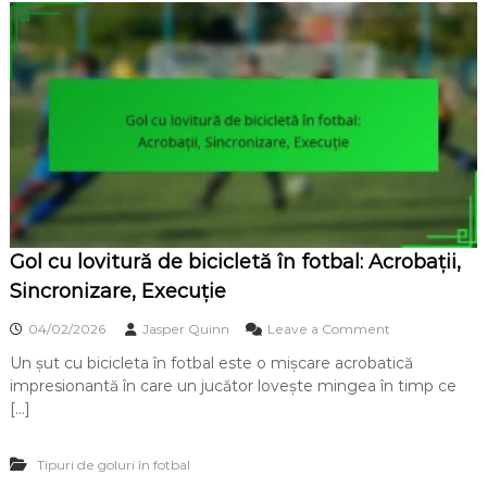
ț
o
e
e
a
,
l
î
î
n
n
ă
F
l
o
ț
t
i
b
m
a
e
l
,
:
p
P
l
Gol cu lovitură de bicicletă în fotbal: Acrobații,
o
a
z
Sincronizare, Execuție
s
i
a
ț
o
04/02/2026
Jasper Quinn
Leave a Comment
r
i
n
e
o
Un șut cu bicicleta în fotbal este o mișcare acrobatică
G
n
impresionantă în care un jucător lovește mingea în timp ce
o
a
l
[…]
r
c
e
u
,
Tipuri de goluri în fotbal
l
C
o