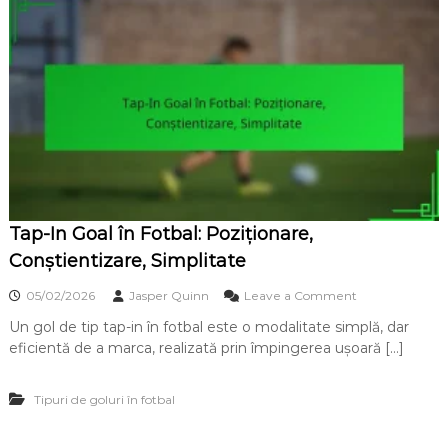
v
n
i
i
t
z
u
a
r
r
ă
e
d
,
e
c
c
o
h
o
i
r
p
d
î
o
Tap-In Goal în Fotbal: Poziționare,
n
n
f
Conștientizare, Simplitate
a
o
r
t
o
05/02/2026
Jasper Quinn
Leave a Comment
e
b
n
,
a
Un gol de tip tap-in în fotbal este o modalitate simplă, dar
T
e
l
eficientă de a marca, realizată prin împingerea ușoară […]
a
x
:
p
e
f
-
c
i
Tipuri de goluri în fotbal
I
u
n
n
ț
e
G
i