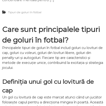
concentrare mentală pentru […]
t
d
b
i
a
Tipuri de goluri în fotbal
n
l
l
:
o
T
v
Care sunt principalele tipuri
i
i
m
t
p
de goluri în fotbal?
u
u
r
l
ă
Principalele tipuri de goluri în fotbal includ goluri cu lovituri de
,
l
cap, goluri cu voleuri, goluri din lovituri libere, goluri din
P
i
penalty-uri și autogoluri. Fiecare tip are caracteristici și
o
b
z
metode de execuție unice, contribuind la excitația și strategia
e
i
jocului.
r
ț
ă
i
d
o
Definiția unui gol cu lovitură de
i
n
r
a
cap
e
r
c
e
Un gol cu lovitură de cap este marcat atunci când un jucător
t
a
ă
folosește capul pentru a direcționa mingea în poartă. Această
,
î