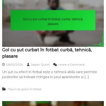
l
c
o
n
t
r
a
a
t
a
c
Gol cu șut curbat în fotbal: curbă, tehnică,
u
l
plasare
u
i
o
06/02/2026
Jasper Quinn
Leave a Comment
î
n
n
Un șut cu efect în fotbal este o tehnică abilă care permite
G
f
jucătorilor să îndoaie mingea în jurul apărătorilor și […]
o
o
l
t
c
b
Tipuri de goluri în fotbal
u
a
ș
l
u
:
t
V