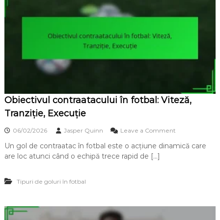
Obiectivul contraatacului în fotbal: Viteză,
Tranziție, Execuție
o
06/02/2026
Jasper Quinn
Leave a Comment
n
Un gol de contraatac în fotbal este o acțiune dinamică care
O
are loc atunci când o echipă trece rapid de […]
b
i
e
Tipuri de goluri în fotbal
c
t
i
v
u