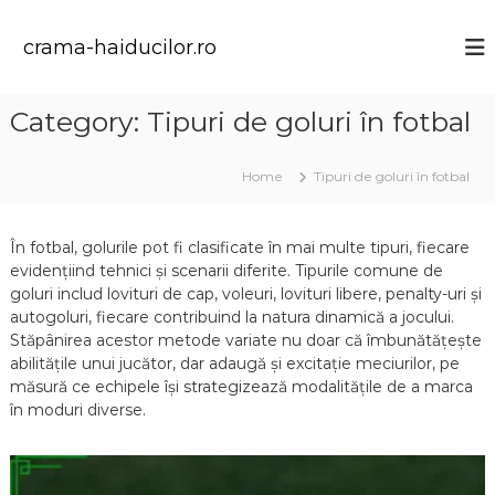
S
k
crama-haiducilor.ro
i
p
t
Category:
Tipuri de goluri în fotbal
o
c
o
Home
Tipuri de goluri în fotbal
n
t
e
În fotbal, golurile pot fi clasificate în mai multe tipuri, fiecare
n
evidențiind tehnici și scenarii diferite. Tipurile comune de
t
goluri includ lovituri de cap, voleuri, lovituri libere, penalty-uri și
autogoluri, fiecare contribuind la natura dinamică a jocului.
Stăpânirea acestor metode variate nu doar că îmbunătățește
abilitățile unui jucător, dar adaugă și excitație meciurilor, pe
măsură ce echipele își strategizează modalitățile de a marca
în moduri diverse.