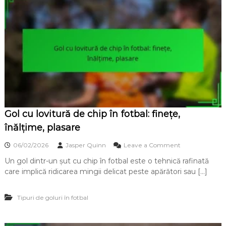
i
u
c
l
ă
v
,
o
p
l
l
e
a
u
s
l
a
u
r
i
e
î
n
Gol cu lovitură de chip în fotbal: finețe,
f
o
înălțime, plasare
t
b
o
06/02/2026
Jasper Quinn
Leave a Comment
a
n
l
Un gol dintr-un șut cu chip în fotbal este o tehnică rafinată
G
:
care implică ridicarea mingii delicat peste apărători sau […]
o
S
l
i
c
n
Tipuri de goluri în fotbal
u
c
l
r
o
o