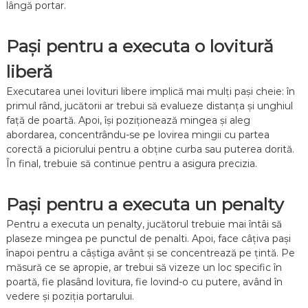
lângă portar.
Pași pentru a executa o lovitură
liberă
Executarea unei lovituri libere implică mai mulți pași cheie: în
primul rând, jucătorii ar trebui să evalueze distanța și unghiul
față de poartă. Apoi, își poziționează mingea și aleg
abordarea, concentrându-se pe lovirea mingii cu partea
corectă a piciorului pentru a obține curba sau puterea dorită.
În final, trebuie să continue pentru a asigura precizia.
Pași pentru a executa un penalty
Pentru a executa un penalty, jucătorul trebuie mai întâi să
plaseze mingea pe punctul de penalti. Apoi, face câțiva pași
înapoi pentru a câștiga avânt și se concentrează pe țintă. Pe
măsură ce se apropie, ar trebui să vizeze un loc specific în
poartă, fie plasând lovitura, fie lovind-o cu putere, având în
vedere și poziția portarului.