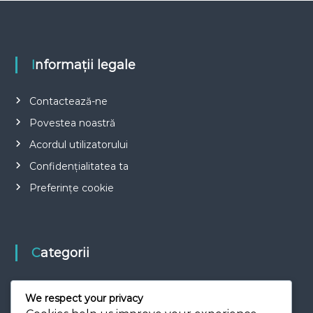
Informații legale
Contactează-ne
Povestea noastră
Acordul utilizatorului
Confidențialitatea ta
Preferințe cookie
Categorii
Goluri Celebre în Istoria Fotbalului
We respect your privacy
Tehnici de marcaj în fotbal