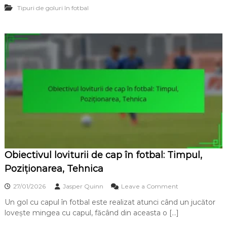
e
E
a
Tipuri de goluri în fotbal
c
x
l
t
e
:
i
c
P
v
u
r
p
ț
e
e
i
s
t
e
i
e
u
r
n
m
e
e
,
n
P
l
r
u
e
n
c
g
i
Obiectivul loviturii de cap în fotbal: Timpul,
î
z
n
Poziționarea, Tehnica
i
f
e
o
o
27/01/2026
Jasper Quinn
Leave a Comment
,
t
n
S
b
Un gol cu capul în fotbal este realizat atunci când un jucător
O
t
a
lovește mingea cu capul, făcând din aceasta o […]
b
r
l
i
a