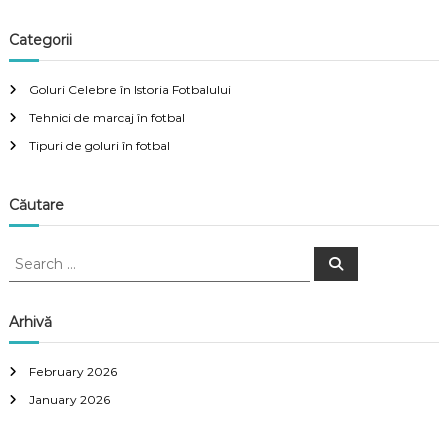
g
Categorii
a
Goluri Celebre în Istoria Fotbalului
t
Tehnici de marcaj în fotbal
i
Tipuri de goluri în fotbal
o
Căutare
n
S
S
e
e
a
a
r
c
r
Arhivă
h
c
h
February 2026
f
January 2026
o
r
: