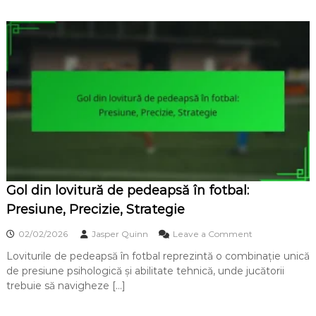
o
v
n
i
ș
t
t
u
i
r
e
ă
n
d
t
e
i
b
z
i
a
c
r
i
e
c
,
l
S
Gol din lovitură de pedeapsă în fotbal:
e
i
t
Presiune, Precizie, Strategie
m
ă
p
î
o
02/02/2026
Jasper Quinn
Leave a Comment
l
n
n
i
f
Loviturile de pedeapsă în fotbal reprezintă o combinație unică
G
t
o
de presiune psihologică și abilitate tehnică, unde jucătorii
o
a
t
l
trebuie să navigheze […]
t
b
d
e
a
i
l