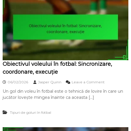
c
i
u
t
r
e
b
z
a
ă
t
,
î
T
n
r
f
a
o
n
t
z
b
i
Obiectivul voleului în fotbal: Sincronizare,
a
ț
l
coordonare, execuție
i
:
e
c
o
06/02/2026
Jasper Quinn
Leave a Comment
,
u
n
E
r
Un gol din voleu în fotbal este o tehnică de lovire în care un
O
x
b
jucător lovește mingea înainte ca aceasta […]
b
e
ă
i
c
,
e
u
t
Tipuri de goluri în fotbal
c
ț
e
t
i
h
i
e
n
v