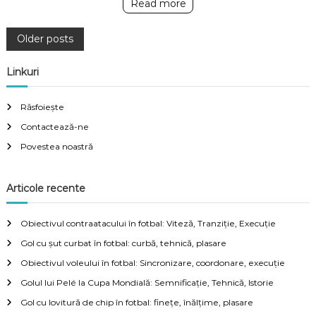
Read more
P
Older posts
o
Linkuri
s
Răsfoiește
Contactează-ne
t
Povestea noastră
s
Articole recente
n
Obiectivul contraatacului în fotbal: Viteză, Tranziție, Execuție
a
Gol cu șut curbat în fotbal: curbă, tehnică, plasare
v
Obiectivul voleului în fotbal: Sincronizare, coordonare, execuție
Golul lui Pelé la Cupa Mondială: Semnificație, Tehnică, Istorie
i
Gol cu lovitură de chip în fotbal: finețe, înălțime, plasare