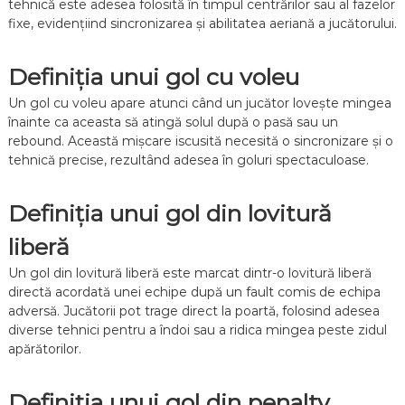
tehnică este adesea folosită în timpul centrărilor sau al fazelor
T
n
fixe, evidențiind sincronizarea și abilitatea aeriană a jucătorului.
e
f
h
o
n
t
Definiția unui gol cu voleu
i
b
c
a
Un gol cu voleu apare atunci când un jucător lovește mingea
a
l
înainte ca aceasta să atingă solul după o pasă sau un
:
rebound. Această mișcare iscusită necesită o sincronizare și o
T
tehnică precise, rezultând adesea în goluri spectaculoase.
e
h
n
Definiția unui gol din lovitură
i
c
liberă
ă
,
Un gol din lovitură liberă este marcat dintr-o lovitură liberă
P
directă acordată unei echipe după un fault comis de echipa
l
a
adversă. Jucătorii pot trage direct la poartă, folosind adesea
s
diverse tehnici pentru a îndoi sau a ridica mingea peste zidul
a
apărătorilor.
r
e
,
Definiția unui gol din penalty