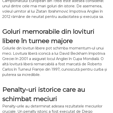
Campionatului European din 1988 este adesea considerat
unul dintre cele mai mari goluri din istorie. De asemenea,
voleul uimitor al lui Zlatan Ibrahimović împotriva Angliei în
2012 rămâne de neuitat pentru audacitatea și execuția sa.
Goluri memorabile din lovituri
libere în turnee majore
Golurile din lovituri libere pot schimba momentum-ul unui
meci. Lovitura liberă iconică a lui David Beckham împotriva
Greciei în 2001 a asigurat locul Angliei în Cupa Mondială. O
altă lovitură liberă remarcabilă a fost marcată de Roberto
Carlos în Turneul Franței din 1997, cunoscută pentru curba și
puterea sa incredibile.
Penalty-uri istorice care au
schimbat meciuri
Penalty-urile au determinat adesea rezultatele meciurilor
cruciale. Un penalty istoric a fost executat de Diego