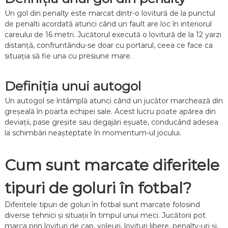
D
i
Un gol din penalty este marcat dintr-o lovitură de la punctul
s
de penalti acordată atunci când un fault are loc în interiorul
t
careului de 16 metri. Jucătorul execută o lovitură de la 12 yarzi
a
distanță, confruntându-se doar cu portarul, ceea ce face ca
n
situația să fie una cu presiune mare.
ț
ă
Definiția unui autogol
Un autogol se întâmplă atunci când un jucător marchează din
greșeală în poarta echipei sale. Acest lucru poate apărea din
deviații, pase greșite sau degajări eșuate, conducând adesea
la schimbări neașteptate în momentum-ul jocului.
Cum sunt marcate diferitele
tipuri de goluri în fotbal?
Diferitele tipuri de goluri în fotbal sunt marcate folosind
diverse tehnici și situații în timpul unui meci. Jucătorii pot
marca prin lovituri de cap, voleuri, lovituri libere, penalty-uri și,