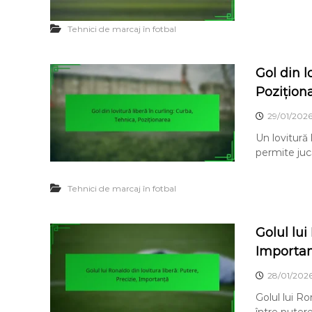
Tehnici de marcaj în fotbal
Gol din l
Pozițion
29/01/202
Un lovitură 
permite jucă
Tehnici de marcaj în fotbal
Golul lui
Importa
28/01/202
Golul lui Ro