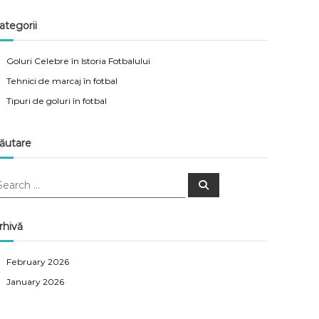
ategorii
Goluri Celebre în Istoria Fotbalului
Tehnici de marcaj în fotbal
Tipuri de goluri în fotbal
ăutare
S
e
a
r
c
rhivă
h
February 2026
January 2026