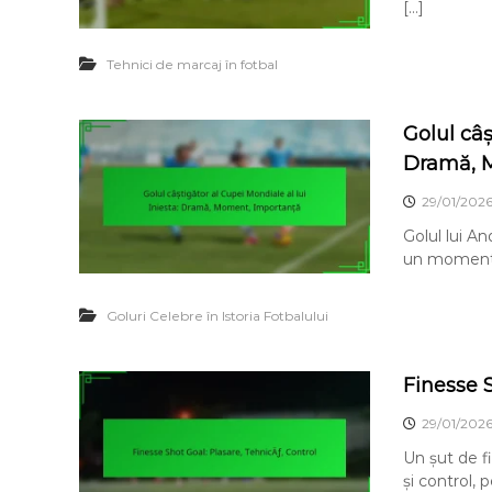
[…]
Tehnici de marcaj în fotbal
Golul câș
Dramă, 
29/01/202
Golul lui A
un moment de
Goluri Celebre în Istoria Fotbalului
Finesse S
29/01/202
Un șut de f
și control, 