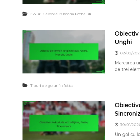
Goluri Celebre în Istoria Fotbalului
Obiectiv 
Unghi
02/02/202
Marcarea unu
de trei elem
Tipuri de goluri în fotbal
Obiectivu
Sincroni
30/01/202
Un gol cu lo