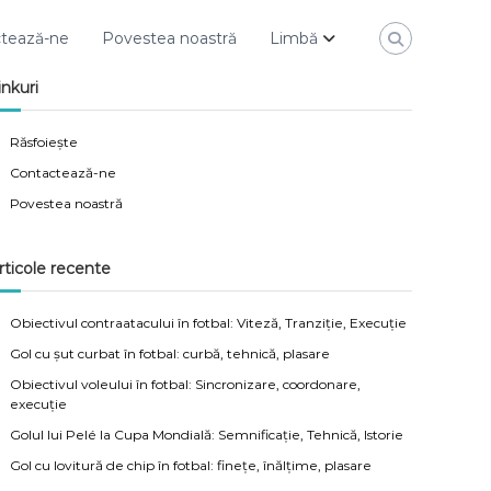
tează-ne
Povestea noastră
Limbă
inkuri
Răsfoiește
Contactează-ne
Povestea noastră
rticole recente
Obiectivul contraatacului în fotbal: Viteză, Tranziție, Execuție
Gol cu șut curbat în fotbal: curbă, tehnică, plasare
Obiectivul voleului în fotbal: Sincronizare, coordonare,
execuție
Golul lui Pelé la Cupa Mondială: Semnificație, Tehnică, Istorie
Gol cu lovitură de chip în fotbal: finețe, înălțime, plasare