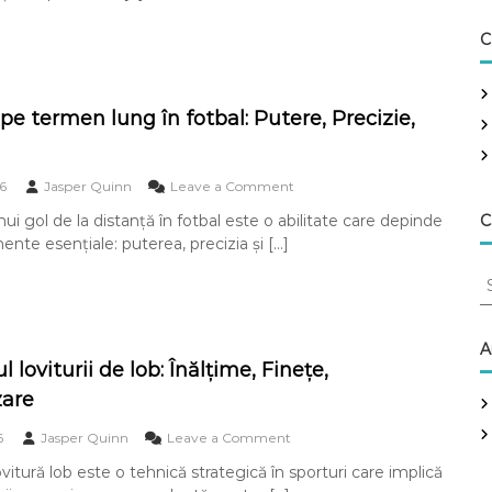
e
e
p
c
C
e
t
d
i
e
v
a
R
pe termen lung în fotbal: Putere, Precizie,
p
a
s
p
ă
i
î
o
6
Jasper Quinn
Leave a Comment
d
n
n
:
i gol de la distanță în fotbal este o abilitate care depinde
f
C
O
A
o
ente esențiale: puterea, precizia și […]
b
g
t
i
i
S
b
e
l
e
a
c
i
l
a
t
t
:
i
r
a
A
P
v
t
l loviturii de lob: Înălțime, Finețe,
c
r
p
e
h
zare
e
e
,
f
s
t
A
o
o
i
6
Jasper Quinn
Leave a Comment
e
b
n
u
r
r
i
vitură lob este o tehnică strategică în sporturi care implică
O
n
m
:
l