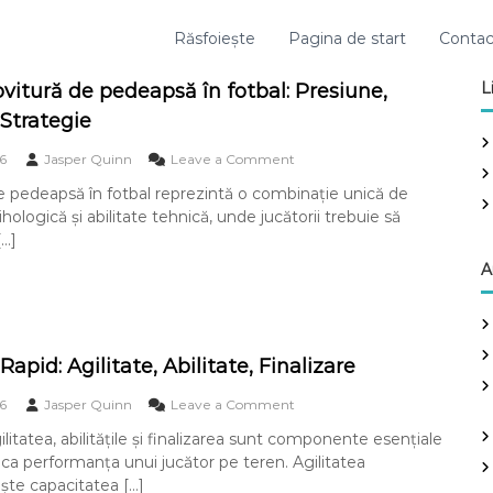
Răsfoiește
Pagina de start
Contac
L
ovitură de pedeapsă în fotbal: Presiune,
 Strategie
o
6
Jasper Quinn
Leave a Comment
n
de pedeapsă în fotbal reprezintă o combinație unică de
G
hologică și abilitate tehnică, unde jucătorii trebuie să
o
l
[…]
d
A
i
n
l
o
v
Rapid: Agilitate, Abilitate, Finalizare
i
t
o
6
Jasper Quinn
Leave a Comment
u
n
r
gilitatea, abilitățile și finalizarea sunt componente esențiale
O
ă
dica performanța unui jucător pe teren. Agilitatea
b
d
i
te capacitatea […]