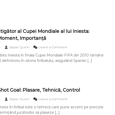
l
r
n
c
l
e
ă
i
u
c
l
z
i
t
ț
i
Z
S
i
e
i
h
m
,
d
o
e
tigător al Cupei Mondiale al lui Iniesta:
U
a
t
,
n
n
Moment, Importanță
G
F
g
e
o
i
h
:
o
6
Jasper Quinn
Leave a Comment
a
n
i
T
n
l
e
ndrés Iniesta în finala Cupei Mondiale FIFA din 2010 rămâne
e
G
:
ț
finitoriu în istoria fotbalului, asigurând Spaniei […]
h
o
T
e
n
l
e
,
i
u
h
S
c
l
n
i
ă
c
i
n
,
â
c
c
S
ș
ă
hot Goal: Plasare, Tehnică, Control
r
i
t
,
o
n
i
P
n
o
6
Jasper Quinn
Leave a Comment
c
g
r
i
n
r
inețe în fotbal este o tehnică care pune accent pe precizie
ă
e
z
F
o
t
permițând jucătorilor să plaseze […]
c
a
i