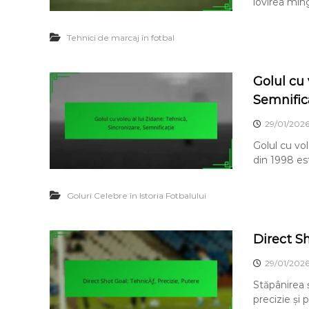
lovirea min
Tehnici de marcaj în fotbal
Golul cu 
Semnific
29/01/202
Golul cu vol
din 1998 es
Goluri Celebre în Istoria Fotbalului
Direct Sh
29/01/202
Stăpânirea ș
precizie și 