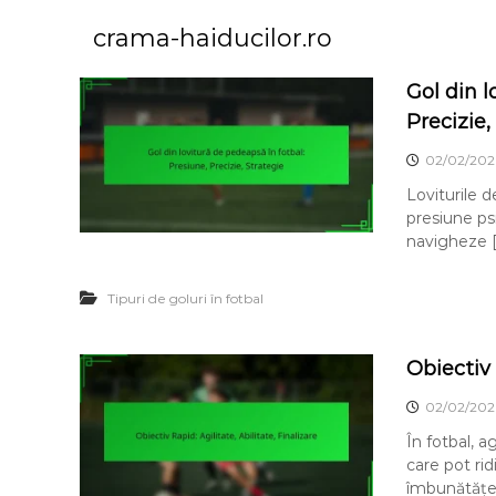
S
k
crama-haiducilor.ro
i
p
Gol din l
t
Precizie,
o
c
02/02/202
o
Loviturile 
n
presiune psi
t
navigheze 
e
n
t
Tipuri de goluri în fotbal
Obiectiv 
02/02/202
În fotbal, a
care pot ri
îmbunătățeș