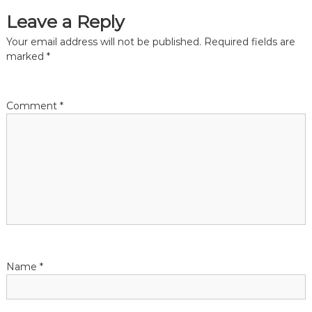
Leave a Reply
t
Your email address will not be published.
Required fields are
n
marked
*
a
Comment
*
v
i
g
a
t
Name
*
i
o