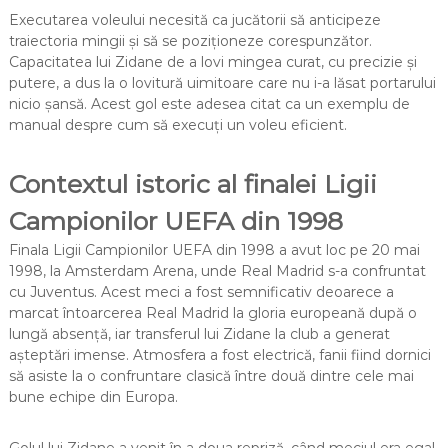
Executarea voleului necesită ca jucătorii să anticipeze
traiectoria mingii și să se poziționeze corespunzător.
Capacitatea lui Zidane de a lovi mingea curat, cu precizie și
putere, a dus la o lovitură uimitoare care nu i-a lăsat portarului
nicio șansă. Acest gol este adesea citat ca un exemplu de
manual despre cum să execuți un voleu eficient.
Contextul istoric al finalei Ligii
Campionilor UEFA din 1998
Finala Ligii Campionilor UEFA din 1998 a avut loc pe 20 mai
1998, la Amsterdam Arena, unde Real Madrid s-a confruntat
cu Juventus. Acest meci a fost semnificativ deoarece a
marcat întoarcerea Real Madrid la gloria europeană după o
lungă absență, iar transferul lui Zidane la club a generat
așteptări imense. Atmosfera a fost electrică, fanii fiind dornici
să asiste la o confruntare clasică între două dintre cele mai
bune echipe din Europa.
Golul lui Zidane a venit în a doua repriză, când meciul era egal