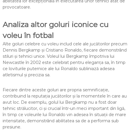
abilitatea lor excepțională în executarea unor tehnici atât de
provocatoare.
Analiza altor goluri iconice cu
voleu în fotbal
Alte goluri celebre cu voleu includ cele ale jucătorilor precum
Dennis Bergkamp și Cristiano Ronaldo, fiecare demonstrând
stiluri și tehnici unice. Voleul lui Bergkamp împotriva lui
Newcastle în 2002 este celebrat pentru eleganța sa, în timp
ce loviturile puternice ale lui Ronaldo subliniază adesea
atletismul și precizia sa.
Fiecare dintre aceste goluri are propria semnificație,
contribuind la reputația jucătorilor și la momentele în care au
avut loc. De exemplu, golul lui Bergkamp nu a fost doar
tehnic strălucitor, ci și crucial într-un meci important din ligă,
în timp ce voleurile lui Ronaldo vin adesea în situații de mare
intensitate, demonstrând abilitatea sa de a performa sub
presiune.