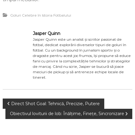
Goluri Celebre în Istoria Fotbalului
Jasper Quinn
Jasper Quinn este un analist și scriitor pasionat de
fotbal, dedicat explorării diverselor tipuri de goluri în
fotbal. Cu un background în jurnalism sportiv și o
dragoste pentru acest joc frumos, își propune să educe
fanii cu privire la complexitățile tehnicilor și strategiilor
de marcaj. Când nu scrie, Jasper se bucură să joace
meciuri de pickup și să antreneze echipe locale de
tineret.
P
Direct Shot Goal: Tehnică, Precizie, Putere
Obiectivul loviturii de lob: Înălțime, Finețe, Sincronizare
o
s