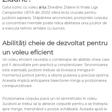
Golul iconic cu voleu
al lui
Zinedine Zidane în finala Ligii
Campionilor UEFA din 2002 oferă lecții cruciale pentru
jucătorii aspiranți. Stăpânirea sincronizării, poziționării corpului
și concentrării mentale poate ridica abilitatea unui jucător de
a executa tehnici similare cu succes.
Abilități cheie de dezvoltat pentru
un voleu eficient
Un voleu eficient necesită o combinație de abilități cheie care
pot fi dezvoltate prin practică și conștientizare. Sincronizarea
este esențială; jucătorii trebuie să lovească mingea în
momentul potrivit pentru a obține puterea și precizia optimă.
Aceasta implică anticiparea traiectoriei mingii și poziționarea
corespunzătoare.
Poziționarea corpului joacă un rol semnificativ în voleu.
Jucătorii ar trebui să își alinieze corpurile pentru a se îndrepta
spre minge, menținând o poziție echilibrată. Aceasta ajută la