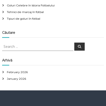
Goluri Celebre în Istoria Fotbalului
Tehnici de marcaj în fotbal
Tipuri de goluri în fotbal
Căutare
S
S
e
e
a
a
r
c
r
Arhivă
h
c
h
February 2026
f
January 2026
o
r
: