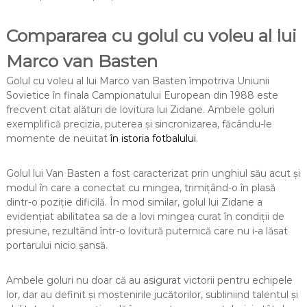
Compararea cu golul cu voleu al lui
Marco van Basten
Golul cu voleu al lui Marco van Basten împotriva Uniunii
Sovietice în finala Campionatului European din 1988 este
frecvent citat alături de lovitura lui Zidane. Ambele goluri
exemplifică precizia, puterea și sincronizarea, făcându-le
momente de neuitat
în istoria fotbalului
.
Golul lui Van Basten a fost caracterizat prin unghiul său acut și
modul în care a conectat cu mingea, trimițând-o în plasă
dintr-o poziție dificilă. În mod similar, golul lui Zidane a
evidențiat abilitatea sa de a lovi mingea curat în condiții de
presiune, rezultând într-o lovitură puternică care nu i-a lăsat
portarului nicio șansă.
Ambele goluri nu doar că au asigurat victorii pentru echipele
lor, dar au definit și moștenirile jucătorilor, subliniind talentul și