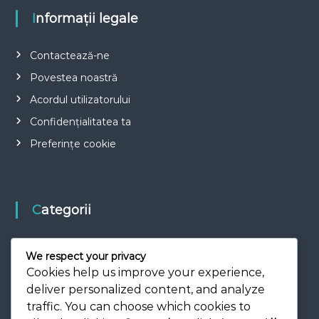
Informații legale
Contactează-ne
Povestea noastră
Acordul utilizatorului
Confidențialitatea ta
Preferințe cookie
Categorii
Goluri Celebre în Istoria Fotbalului
We respect your privacy
Tehnici de marcaj în fotbal
Cookies help us improve your experience,
deliver personalized content, and analyze
Tipuri de goluri în fotbal
traffic. You can choose which cookies to