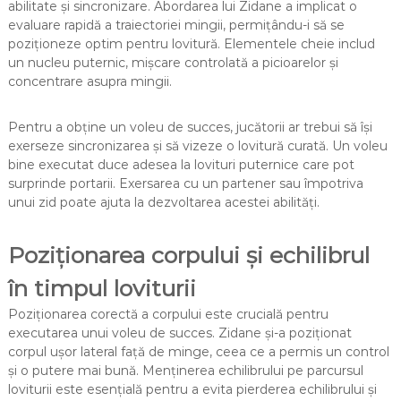
abilitate și sincronizare. Abordarea lui Zidane a implicat o
evaluare rapidă a traiectoriei mingii, permițându-i să se
poziționeze optim pentru lovitură. Elementele cheie includ
un nucleu puternic, mișcare controlată a picioarelor și
concentrare asupra mingii.
Pentru a obține un voleu de succes, jucătorii ar trebui să își
exerseze sincronizarea și să vizeze o lovitură curată. Un voleu
bine executat duce adesea la lovituri puternice care pot
surprinde portarii. Exersarea cu un partener sau împotriva
unui zid poate ajuta la dezvoltarea acestei abilități.
Poziționarea corpului și echilibrul
în timpul loviturii
Poziționarea corectă a corpului este crucială pentru
executarea unui voleu de succes. Zidane și-a poziționat
corpul ușor lateral față de minge, ceea ce a permis un control
și o putere mai bună. Menținerea echilibrului pe parcursul
loviturii este esențială pentru a evita pierderea echilibrului și