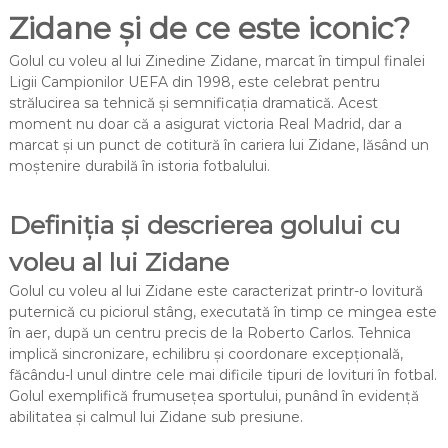
Zidane și de ce este iconic?
Golul cu voleu al lui Zinedine Zidane, marcat în timpul finalei
Ligii Campionilor UEFA din 1998, este celebrat pentru
strălucirea sa tehnică și semnificația dramatică. Acest
moment nu doar că a asigurat victoria Real Madrid, dar a
marcat și un punct de cotitură în cariera lui Zidane, lăsând un
moștenire durabilă în istoria fotbalului.
Definiția și descrierea golului cu
voleu al lui Zidane
Golul cu voleu al lui Zidane este caracterizat printr-o lovitură
puternică cu piciorul stâng, executată în timp ce mingea este
în aer, după un centru precis de la Roberto Carlos. Tehnica
implică sincronizare, echilibru și coordonare excepțională,
făcându-l unul dintre cele mai dificile tipuri de lovituri în fotbal.
Golul exemplifică frumusețea sportului, punând în evidență
abilitatea și calmul lui Zidane sub presiune.