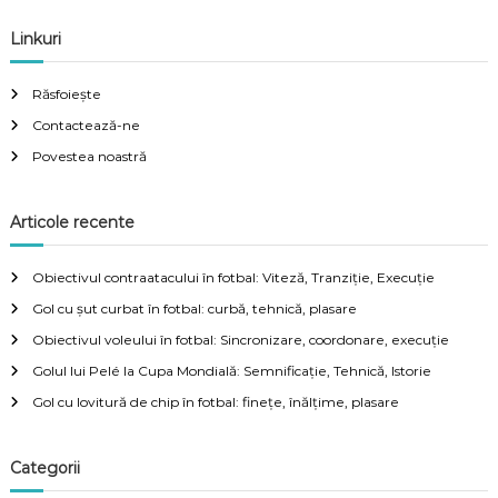
Linkuri
Răsfoiește
Contactează-ne
Povestea noastră
Articole recente
Obiectivul contraatacului în fotbal: Viteză, Tranziție, Execuție
Gol cu șut curbat în fotbal: curbă, tehnică, plasare
Obiectivul voleului în fotbal: Sincronizare, coordonare, execuție
Golul lui Pelé la Cupa Mondială: Semnificație, Tehnică, Istorie
Gol cu lovitură de chip în fotbal: finețe, înălțime, plasare
Categorii