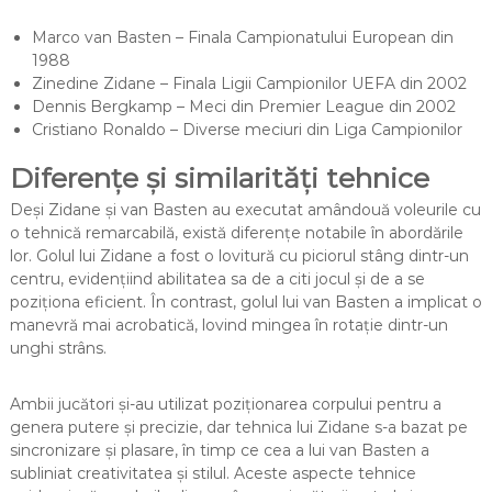
Marco van Basten – Finala Campionatului European din
1988
Zinedine Zidane – Finala Ligii Campionilor UEFA din 2002
Dennis Bergkamp – Meci din Premier League din 2002
Cristiano Ronaldo – Diverse meciuri din Liga Campionilor
Diferențe și similarități tehnice
Deși Zidane și van Basten au executat amândouă voleurile cu
o tehnică remarcabilă, există diferențe notabile în abordările
lor. Golul lui Zidane a fost o lovitură cu piciorul stâng dintr-un
centru, evidențiind abilitatea sa de a citi jocul și de a se
poziționa eficient. În contrast, golul lui van Basten a implicat o
manevră mai acrobatică, lovind mingea în rotație dintr-un
unghi strâns.
Ambii jucători și-au utilizat poziționarea corpului pentru a
genera putere și precizie, dar tehnica lui Zidane s-a bazat pe
sincronizare și plasare, în timp ce cea a lui van Basten a
subliniat creativitatea și stilul. Aceste aspecte tehnice