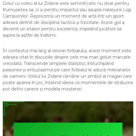
Golul cu voleu al lui Zidane este semnificativ nu doar pentru
frumusețea sa, ci și pentru impactul său asupra narațiunii Ligii
Campionilor. Reprezintă un moment de artă într-un sport
adesea definit de disciplină tactică și fizicitate. Acest gol a
devenit un etalon pentru excelență, inspirând jucătorii să
aspire la astfel de înălțimi.
În contextul mai larg al istoriei fotbalului, acest moment este
adesea citat în discuțiile despre cele mai mari goluri marcate
vreodată. Transcende simplele statistici, întruchipând
pasiunea și entuziasmul pe care fotbalul le aduce milioanelor
de oameni. Voleul lui Zidane rămâne un simbol al magiei care
poate apărea în joc, întărind ideea că momentele de strălucire
pot defini cariere și modela moșteniri.