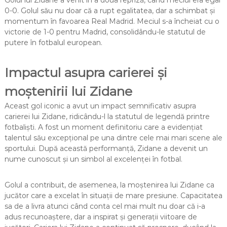
0-0. Golul său nu doar că a rupt egalitatea, dar a schimbat și
momentum în favoarea Real Madrid. Meciul s-a încheiat cu o
victorie de 1-0 pentru Madrid, consolidându-le statutul de
putere în fotbalul european.
Impactul asupra carierei și
moștenirii lui Zidane
Aceast gol iconic a avut un impact semnificativ asupra
carierei lui Zidane, ridicându-l la statutul de legendă printre
fotbaliști. A fost un moment definitoriu care a evidențiat
talentul său excepțional pe una dintre cele mai mari scene ale
sportului. După această performanță, Zidane a devenit un
nume cunoscut și un simbol al excelenței în fotbal.
Golul a contribuit, de asemenea, la moștenirea lui Zidane ca
jucător care a excelat în situații de mare presiune. Capacitatea
sa de a livra atunci când conta cel mai mult nu doar că i-a
adus recunoaștere, dar a inspirat și generații viitoare de