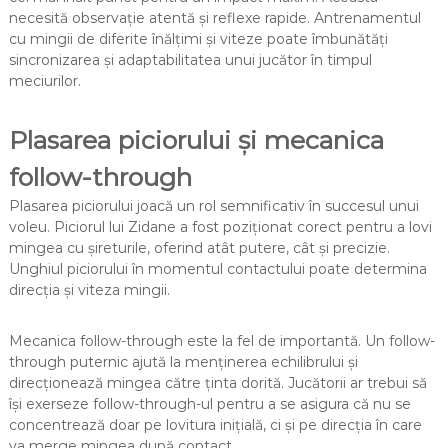
necesită observație atentă și reflexe rapide. Antrenamentul
cu mingii de diferite înălțimi și viteze poate îmbunătăți
sincronizarea și adaptabilitatea unui jucător în timpul
meciurilor.
Plasarea piciorului și mecanica
follow-through
Plasarea piciorului joacă un rol semnificativ în succesul unui
voleu. Piciorul lui Zidane a fost poziționat corect pentru a lovi
mingea cu șireturile, oferind atât putere, cât și precizie.
Unghiul piciorului în momentul contactului poate determina
direcția și viteza mingii.
Mecanica follow-through este la fel de importantă. Un follow-
through puternic ajută la menținerea echilibrului și
direcționează mingea către ținta dorită. Jucătorii ar trebui să
își exerseze follow-through-ul pentru a se asigura că nu se
concentrează doar pe lovitura inițială, ci și pe direcția în care
va merge mingea după contact.