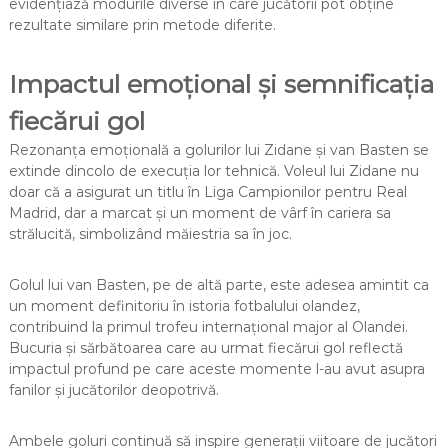
evidențiază modurile diverse în care jucătorii pot obține
rezultate similare prin metode diferite.
Impactul emoțional și semnificația
fiecărui gol
Rezonanța emoțională a golurilor lui Zidane și van Basten se
extinde dincolo de execuția lor tehnică. Voleul lui Zidane nu
doar că a asigurat un titlu în Liga Campionilor pentru Real
Madrid, dar a marcat și un moment de vârf în cariera sa
strălucită, simbolizând măiestria sa în joc.
Golul lui van Basten, pe de altă parte, este adesea amintit ca
un moment definitoriu în istoria fotbalului olandez,
contribuind la primul trofeu internațional major al Olandei.
Bucuria și sărbătoarea care au urmat fiecărui gol reflectă
impactul profund pe care aceste momente l-au avut asupra
fanilor și jucătorilor deopotrivă.
Ambele goluri continuă să inspire generații viitoare de jucători