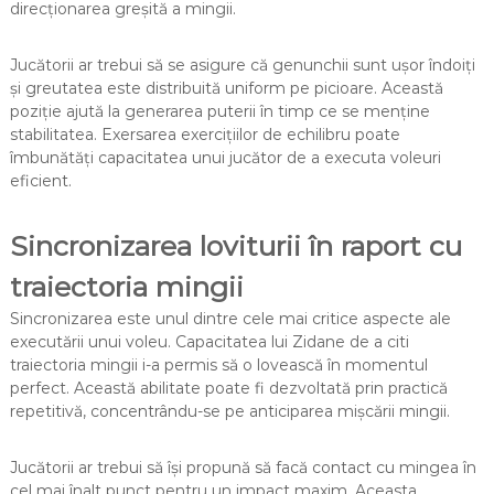
direcționarea greșită a mingii.
Jucătorii ar trebui să se asigure că genunchii sunt ușor îndoiți
și greutatea este distribuită uniform pe picioare. Această
poziție ajută la generarea puterii în timp ce se menține
stabilitatea. Exersarea exercițiilor de echilibru poate
îmbunătăți capacitatea unui jucător de a executa voleuri
eficient.
Sincronizarea loviturii în raport cu
traiectoria mingii
Sincronizarea este unul dintre cele mai critice aspecte ale
executării unui voleu. Capacitatea lui Zidane de a citi
traiectoria mingii i-a permis să o lovească în momentul
perfect. Această abilitate poate fi dezvoltată prin practică
repetitivă, concentrându-se pe anticiparea mișcării mingii.
Jucătorii ar trebui să își propună să facă contact cu mingea în
cel mai înalt punct pentru un impact maxim. Aceasta