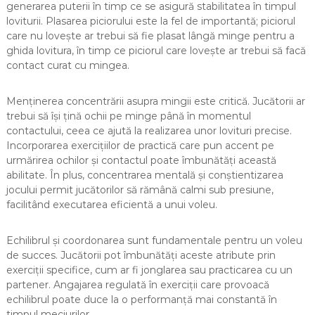
generarea puterii în timp ce se asigură stabilitatea în timpul
loviturii. Plasarea piciorului este la fel de importantă; piciorul
care nu lovește ar trebui să fie plasat lângă minge pentru a
ghida lovitura, în timp ce piciorul care lovește ar trebui să facă
contact curat cu mingea.
Menținerea concentrării asupra mingii este critică. Jucătorii ar
trebui să își țină ochii pe minge până în momentul
contactului, ceea ce ajută la realizarea unor lovituri precise.
Incorporarea exercițiilor de practică care pun accent pe
urmărirea ochilor și contactul poate îmbunătăți această
abilitate. În plus, concentrarea mentală și conștientizarea
jocului permit jucătorilor să rămână calmi sub presiune,
facilitând executarea eficientă a unui voleu.
Echilibrul și coordonarea sunt fundamentale pentru un voleu
de succes. Jucătorii pot îmbunătăți aceste atribute prin
exerciții specifice, cum ar fi jonglarea sau practicarea cu un
partener. Angajarea regulată în exerciții care provoacă
echilibrul poate duce la o performanță mai constantă în
timpul meciurilor.