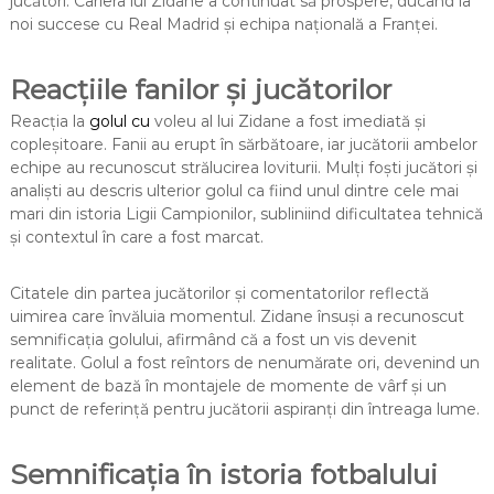
jucători. Cariera lui Zidane a continuat să prospere, ducând la
noi succese cu Real Madrid și echipa națională a Franței.
Reacțiile fanilor și jucătorilor
Reacția la
golul cu
voleu al lui Zidane a fost imediată și
copleșitoare. Fanii au erupt în sărbătoare, iar jucătorii ambelor
echipe au recunoscut strălucirea loviturii. Mulți foști jucători și
analiști au descris ulterior golul ca fiind unul dintre cele mai
mari din istoria Ligii Campionilor, subliniind dificultatea tehnică
și contextul în care a fost marcat.
Citatele din partea jucătorilor și comentatorilor reflectă
uimirea care învăluia momentul. Zidane însuși a recunoscut
semnificația golului, afirmând că a fost un vis devenit
realitate. Golul a fost reîntors de nenumărate ori, devenind un
element de bază în montajele de momente de vârf și un
punct de referință pentru jucătorii aspiranți din întreaga lume.
Semnificația în istoria fotbalului