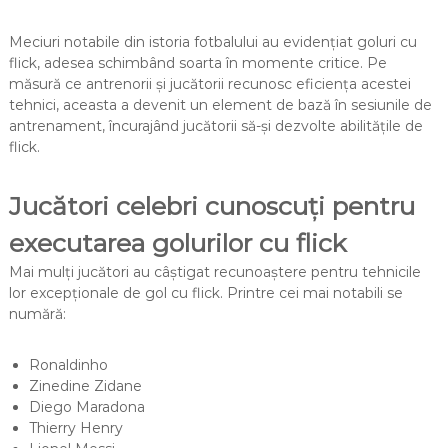
Meciuri notabile din istoria fotbalului au evidențiat goluri cu
flick, adesea schimbând soarta în momente critice. Pe
măsură ce antrenorii și jucătorii recunosc eficiența acestei
tehnici, aceasta a devenit un element de bază în sesiunile de
antrenament, încurajând jucătorii să-și dezvolte abilitățile de
flick.
Jucători celebri cunoscuți pentru
executarea golurilor cu flick
Mai mulți jucători au câștigat recunoaștere pentru tehnicile
lor excepționale de gol cu flick. Printre cei mai notabili se
numără:
Ronaldinho
Zinedine Zidane
Diego Maradona
Thierry Henry