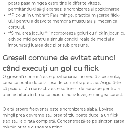
poate pasa mingea către tine la diferite viteze,
permițându-ți să-ți exersezi sincronizarea și poziționarea.
**Flick-uri în umbră**: Fără minge, practică mișcarea flick-
ului pentru a dezvolta memoria musculară și mecanica
corpului.
**Simularea jocului**: Încorporează goluri cu flick în jocuri cu
echipe mici pentru a simula condiții reale de meci și a
îmbunătăți luarea deciziilor sub presiune.
Greșeli comune de evitat atunci
când execuți un gol cu flick
O greșeală comună este poziționarea incorectă a piciorului,
ceea ce poate duce la lipsa de control și precizie. Asigură-te
că piciorul tău non-activ este suficient de aproape pentru a
oferi echilibru în timp ce piciorul activ lovește mingea corect.
O altă eroare frecventă este sincronizarea slabă. Lovirea
mingii prea devreme sau prea târziu poate duce la un flick
slab sau la o rată completă. Concentrează-te pe sincronizarea
mișcărilor tale cu sosirea mingii.