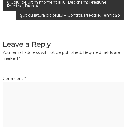
P
Golul de ultim moment al lui Beckham: Presiune,
Precizie, Dramă
o
Șut cu latura piciorului – Control, Precizie, Tehnică
s
t
Leave a Reply
n
Your email address will not be published.
Required fields are
marked
*
a
v
Comment
*
i
g
a