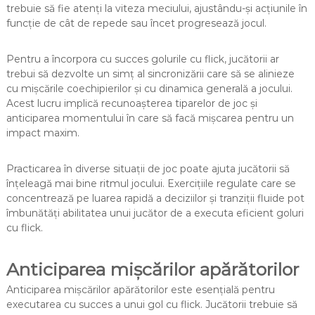
trebuie să fie atenți la viteza meciului, ajustându-și acțiunile în
funcție de cât de repede sau încet progresează jocul.
Pentru a încorpora cu succes golurile cu flick, jucătorii ar
trebui să dezvolte un simț al sincronizării care să se alinieze
cu mișcările coechipierilor și cu dinamica generală a jocului.
Acest lucru implică recunoașterea tiparelor de joc și
anticiparea momentului în care să facă mișcarea pentru un
impact maxim.
Practicarea în diverse situații de joc poate ajuta jucătorii să
înțeleagă mai bine ritmul jocului. Exercițiile regulate care se
concentrează pe luarea rapidă a deciziilor și tranziții fluide pot
îmbunătăți abilitatea unui jucător de a executa eficient goluri
cu flick.
Anticiparea mișcărilor apărătorilor
Anticiparea mișcărilor apărătorilor este esențială pentru
executarea cu succes a unui gol cu flick. Jucătorii trebuie să