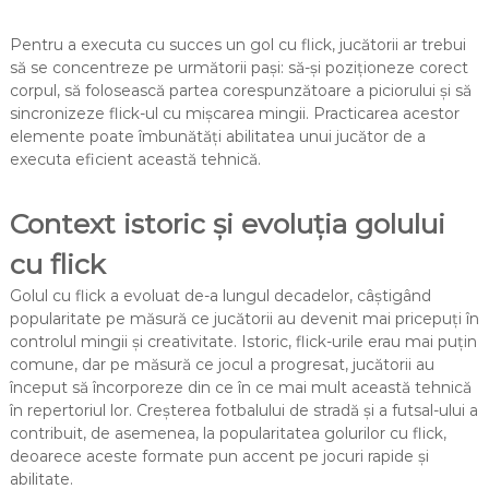
Pentru a executa cu succes un gol cu flick, jucătorii ar trebui
să se concentreze pe următorii pași: să-și poziționeze corect
corpul, să folosească partea corespunzătoare a piciorului și să
sincronizeze flick-ul cu mișcarea mingii. Practicarea acestor
elemente poate îmbunătăți abilitatea unui jucător de a
executa eficient această tehnică.
Context istoric și evoluția golului
cu flick
Golul cu flick a evoluat de-a lungul decadelor, câștigând
popularitate pe măsură ce jucătorii au devenit mai pricepuți în
controlul mingii și creativitate. Istoric, flick-urile erau mai puțin
comune, dar pe măsură ce jocul a progresat, jucătorii au
început să încorporeze din ce în ce mai mult această tehnică
în repertoriul lor. Creșterea fotbalului de stradă și a futsal-ului a
contribuit, de asemenea, la popularitatea golurilor cu flick,
deoarece aceste formate pun accent pe jocuri rapide și
abilitate.