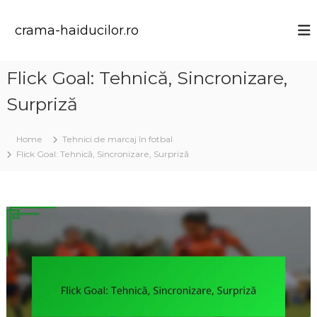
S
k
crama-haiducilor.ro
i
p
t
Flick Goal: Tehnică, Sincronizare,
o
c
Surpriză
o
n
t
Home
Tehnici de marcaj în fotbal
e
Flick Goal: Tehnică, Sincronizare, Surpriză
n
t