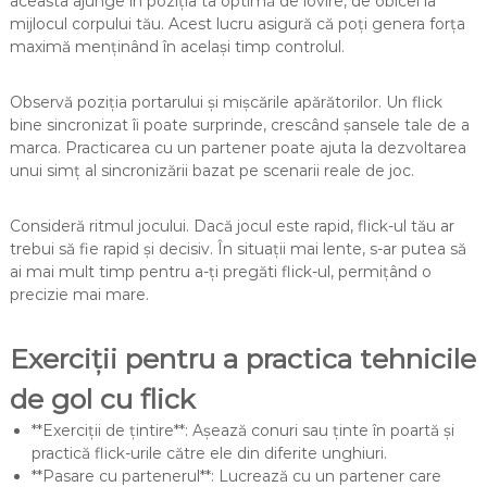
aceasta ajunge în poziția ta optimă de lovire, de obicei la
mijlocul corpului tău. Acest lucru asigură că poți genera forța
maximă menținând în același timp controlul.
Observă poziția portarului și mișcările apărătorilor. Un flick
bine sincronizat îi poate surprinde, crescând șansele tale de a
marca. Practicarea cu un partener poate ajuta la dezvoltarea
unui simț al sincronizării bazat pe scenarii reale de joc.
Consideră ritmul jocului. Dacă jocul este rapid, flick-ul tău ar
trebui să fie rapid și decisiv. În situații mai lente, s-ar putea să
ai mai mult timp pentru a-ți pregăti flick-ul, permițând o
precizie mai mare.
Exerciții pentru a practica tehnicile
de gol cu flick
**Exerciții de țintire**: Așează conuri sau ținte în poartă și
practică flick-urile către ele din diferite unghiuri.
**Pasare cu partenerul**: Lucrează cu un partener care