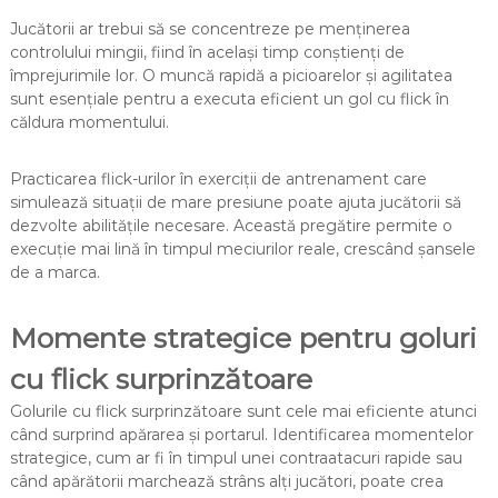
Jucătorii ar trebui să se concentreze pe menținerea
controlului mingii, fiind în același timp conștienți de
împrejurimile lor. O muncă rapidă a picioarelor și agilitatea
sunt esențiale pentru a executa eficient un gol cu flick în
căldura momentului.
Practicarea flick-urilor în exerciții de antrenament care
simulează situații de mare presiune poate ajuta jucătorii să
dezvolte abilitățile necesare. Această pregătire permite o
execuție mai lină în timpul meciurilor reale, crescând șansele
de a marca.
Momente strategice pentru goluri
cu flick surprinzătoare
Golurile cu flick surprinzătoare sunt cele mai eficiente atunci
când surprind apărarea și portarul. Identificarea momentelor
strategice, cum ar fi în timpul unei contraatacuri rapide sau
când apărătorii marchează strâns alți jucători, poate crea