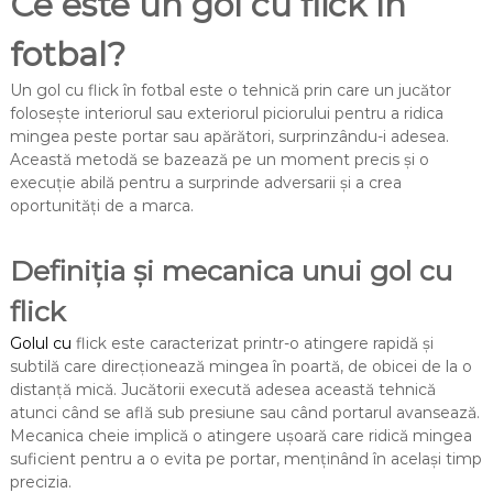
Ce este un gol cu flick în
fotbal?
Un gol cu flick în fotbal este o tehnică prin care un jucător
folosește interiorul sau exteriorul piciorului pentru a ridica
mingea peste portar sau apărători, surprinzându-i adesea.
Această metodă se bazează pe un moment precis și o
execuție abilă pentru a surprinde adversarii și a crea
oportunități de a marca.
Definiția și mecanica unui gol cu
flick
Golul cu
flick este caracterizat printr-o atingere rapidă și
subtilă care direcționează mingea în poartă, de obicei de la o
distanță mică. Jucătorii execută adesea această tehnică
atunci când se află sub presiune sau când portarul avansează.
Mecanica cheie implică o atingere ușoară care ridică mingea
suficient pentru a o evita pe portar, menținând în același timp
precizia.