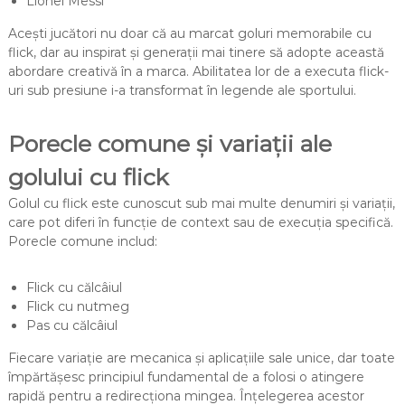
Lionel Messi
Acești jucători nu doar că au marcat goluri memorabile cu
flick, dar au inspirat și generații mai tinere să adopte această
abordare creativă în a marca. Abilitatea lor de a executa flick-
uri sub presiune i-a transformat în legende ale sportului.
Porecle comune și variații ale
golului cu flick
Golul cu flick este cunoscut sub mai multe denumiri și variații,
care pot diferi în funcție de context sau de execuția specifică.
Porecle comune includ:
Flick cu călcâiul
Flick cu nutmeg
Pas cu călcâiul
Fiecare variație are mecanica și aplicațiile sale unice, dar toate
împărtășesc principiul fundamental de a folosi o atingere
rapidă pentru a redirecționa mingea. Înțelegerea acestor