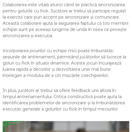
Colaborarea este vitală atunci când se practică sincronizarea
pentru golurile cu flick. Jucătorii ar trebui să participe regulat
la exerciții care pun accent pe sincronizare și comunicare.
Această colaborare ajută la asigurarea faptului că toți membrii
echipei sunt pe aceeași lungime de undă în ceea ce privește
sincronizarea și execuția.
Incorporarea jocurilor cu echipe mici poate îmbunătăți
sesiunile de antrenament, permițând jucătorilor să lucreze la
goluri cu flick în situații dinamice. Aceste jocuri încurajează
luarea rapidă a deciziilor și dezvoltarea unei mai bune
înțelegeri a modului de a citi mișcările coechipierilor.
În plus, jucătorii ar trebui să ofere feedback unii altora în
timpul antrenamentului. Critica constructivă poate ajuta la
identificarea problemelor de sincronizare și la îmbunătățirea
execuției generale a golurilor cu flick în timpul meciurilor.