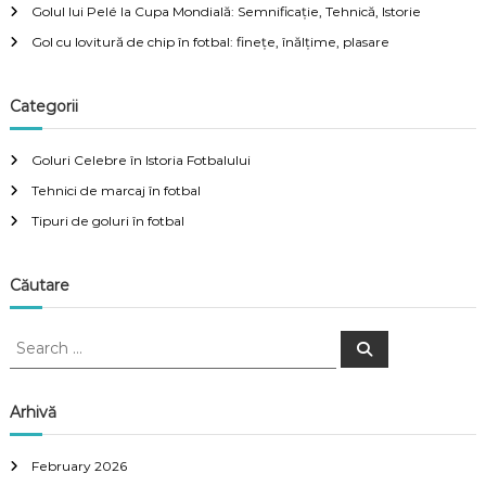
Golul lui Pelé la Cupa Mondială: Semnificație, Tehnică, Istorie
Gol cu lovitură de chip în fotbal: finețe, înălțime, plasare
Categorii
Goluri Celebre în Istoria Fotbalului
Tehnici de marcaj în fotbal
Tipuri de goluri în fotbal
Căutare
S
S
e
e
a
a
r
c
r
Arhivă
h
c
h
February 2026
f