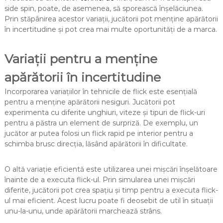
side spin, poate, de asemenea, să sporească înșelăciunea.
Prin stăpânirea acestor variații, jucătorii pot menține apărătorii
în incertitudine și pot crea mai multe oportunități de a marca.
Variații pentru a menține
apărătorii în incertitudine
Incorporarea variațiilor în tehnicile de flick este esențială
pentru a menține apărătorii nesiguri. Jucătorii pot
experimenta cu diferite unghiuri, viteze și tipuri de flick-uri
pentru a păstra un element de surpriză. De exemplu, un
jucător ar putea folosi un flick rapid pe interior pentru a
schimba brusc direcția, lăsând apărătorii în dificultate.
O altă variație eficientă este utilizarea unei mișcări înșelătoare
înainte de a executa flick-ul. Prin simularea unei mișcări
diferite, jucătorii pot crea spațiu și timp pentru a executa flick-
ul mai eficient. Acest lucru poate fi deosebit de util în situații
unu-la-unu, unde apărătorii marchează strâns.