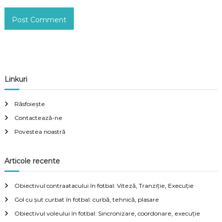
Linkuri
Răsfoiește
Contactează-ne
Povestea noastră
Articole recente
Obiectivul contraatacului în fotbal: Viteză, Tranziție, Execuție
Gol cu șut curbat în fotbal: curbă, tehnică, plasare
Obiectivul voleului în fotbal: Sincronizare, coordonare, execuție