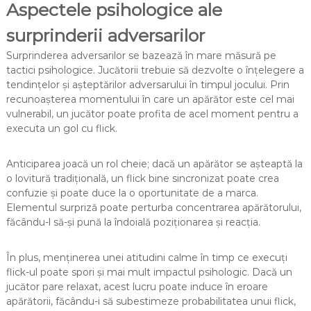
Aspectele psihologice ale
surprinderii adversarilor
Surprinderea adversarilor se bazează în mare măsură pe
tactici psihologice. Jucătorii trebuie să dezvolte o înțelegere a
tendințelor și așteptărilor adversarului în timpul jocului. Prin
recunoașterea momentului în care un apărător este cel mai
vulnerabil, un jucător poate profita de acel moment pentru a
executa un gol cu flick.
Anticiparea joacă un rol cheie; dacă un apărător se așteaptă la
o lovitură tradițională, un flick bine sincronizat poate crea
confuzie și poate duce la o oportunitate de a marca.
Elementul surpriză poate perturba concentrarea apărătorului,
făcându-l să-și pună la îndoială poziționarea și reacția.
În plus, menținerea unei atitudini calme în timp ce execuți
flick-ul poate spori și mai mult impactul psihologic. Dacă un
jucător pare relaxat, acest lucru poate induce în eroare
apărătorii, făcându-i să subestimeze probabilitatea unui flick,