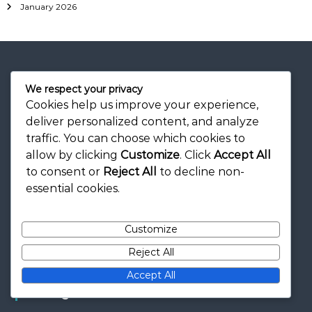
January 2026
o
r
:
We respect your privacy
Informații legale
Cookies help us improve your experience,
deliver personalized content, and analyze
traffic. You can choose which cookies to
Contactează-ne
allow by clicking
Customize
. Click
Accept All
Povestea noastră
to consent or
Reject All
to decline non-
Acordul utilizatorului
essential cookies.
Confidențialitatea ta
Preferințe cookie
Customize
Reject All
Accept All
Categorii