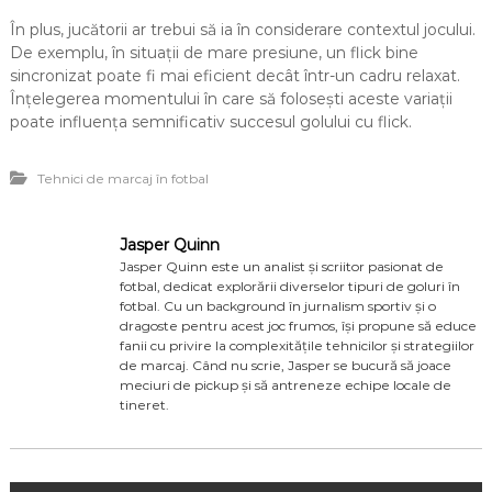
În plus, jucătorii ar trebui să ia în considerare contextul jocului.
De exemplu, în situații de mare presiune, un flick bine
sincronizat poate fi mai eficient decât într-un cadru relaxat.
Înțelegerea momentului în care să folosești aceste variații
poate influența semnificativ succesul golului cu flick.
Tehnici de marcaj în fotbal
Jasper Quinn
Jasper Quinn este un analist și scriitor pasionat de
fotbal, dedicat explorării diverselor tipuri de goluri în
fotbal. Cu un background în jurnalism sportiv și o
dragoste pentru acest joc frumos, își propune să educe
fanii cu privire la complexitățile tehnicilor și strategiilor
de marcaj. Când nu scrie, Jasper se bucură să joace
meciuri de pickup și să antreneze echipe locale de
tineret.