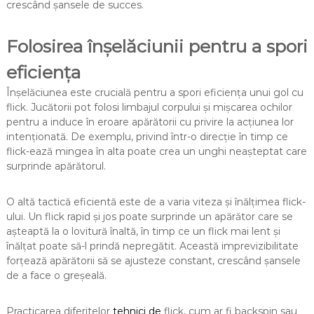
crescând șansele de succes.
Folosirea înșelăciunii pentru a spori
eficiența
Înșelăciunea este crucială pentru a spori eficiența unui gol cu
flick. Jucătorii pot folosi limbajul corpului și mișcarea ochilor
pentru a induce în eroare apărătorii cu privire la acțiunea lor
intenționată. De exemplu, privind într-o direcție în timp ce
flick-ează mingea în alta poate crea un unghi neașteptat care
surprinde apărătorul.
O altă tactică eficientă este de a varia viteza și înălțimea flick-
ului. Un flick rapid și jos poate surprinde un apărător care se
așteaptă la o lovitură înaltă, în timp ce un flick mai lent și
înălțat poate să-l prindă nepregătit. Această imprevizibilitate
forțează apărătorii să se ajusteze constant, crescând șansele
de a face o greșeală.
Practicarea diferitelor
tehnici de
flick, cum ar fi backspin sau