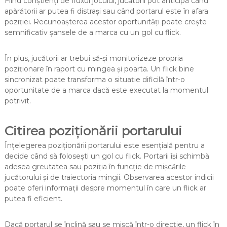
Fiind conștienți de fluxul jocului, jucătorii pot anticipa când
apărătorii ar putea fi distrași sau când portarul este în afara
poziției. Recunoașterea acestor oportunități poate crește
semnificativ șansele de a marca cu un gol cu flick.
În plus, jucătorii ar trebui să-și monitorizeze propria
poziționare în raport cu mingea și poarta. Un flick bine
sincronizat poate transforma o situație dificilă într-o
oportunitate de a marca dacă este executat la momentul
potrivit.
Citirea poziționării portarului
Înțelegerea poziționării portarului este esențială pentru a
decide când să folosești un gol cu flick. Portarii își schimbă
adesea greutatea sau poziția în funcție de mișcările
jucătorului și de traiectoria mingii. Observarea acestor indicii
poate oferi informații despre momentul în care un flick ar
putea fi eficient.
Dacă portarul se înclină sau se mișcă într-o direcție, un flick în