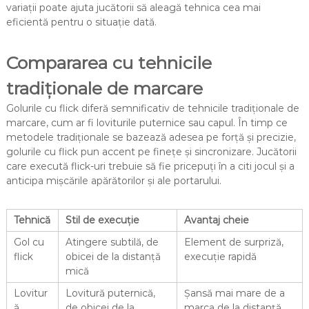
variații poate ajuta jucătorii să aleagă tehnica cea mai
eficientă pentru o situație dată.
Compararea cu tehnicile
tradiționale de marcare
Golurile cu flick diferă semnificativ de tehnicile tradiționale de
marcare, cum ar fi loviturile puternice sau capul. În timp ce
metodele tradiționale se bazează adesea pe forță și precizie,
golurile cu flick pun accent pe finețe și sincronizare. Jucătorii
care execută flick-uri trebuie să fie pricepuți în a citi jocul și a
anticipa mișcările apărătorilor și ale portarului.
Tehnică
Stil de execuție
Avantaj cheie
Gol cu
Atingere subtilă, de
Element de surpriză,
flick
obicei de la distanță
execuție rapidă
mică
Lovitur
Lovitură puternică,
Șansă mai mare de a
ă
de obicei de la
marca de la distanță