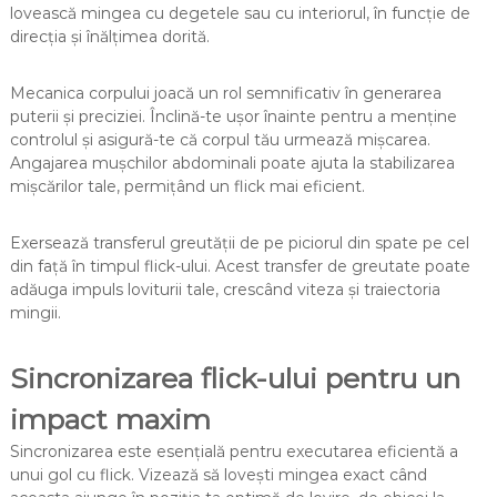
lovească mingea cu degetele sau cu interiorul, în funcție de
direcția și înălțimea dorită.
Mecanica corpului joacă un rol semnificativ în generarea
puterii și preciziei. Înclină-te ușor înainte pentru a menține
controlul și asigură-te că corpul tău urmează mișcarea.
Angajarea mușchilor abdominali poate ajuta la stabilizarea
mișcărilor tale, permițând un flick mai eficient.
Exersează transferul greutății de pe piciorul din spate pe cel
din față în timpul flick-ului. Acest transfer de greutate poate
adăuga impuls loviturii tale, crescând viteza și traiectoria
mingii.
Sincronizarea flick-ului pentru un
impact maxim
Sincronizarea este esențială pentru executarea eficientă a
unui gol cu flick. Vizează să lovești mingea exact când